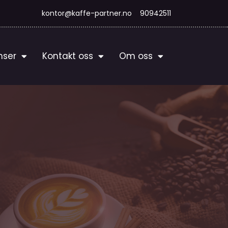
kontor@kaffe-partner.no
90942511
nser
Kontakt oss
Om oss