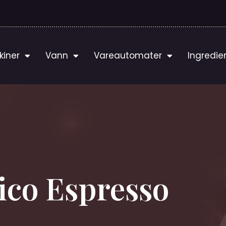
kiner
Vann
Vareautomater
Ingredie
co Espresso​