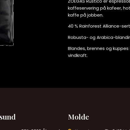
ZOÉGAS Rustico er espressobø
kaffeservering på kafeer, hot
kaffe på jobben.
40 % Rainforest Alliance-sert
Robusta- og Arabica-blandi
Blandes, brennes og kuppes i
vindkraft.
esund
Molde