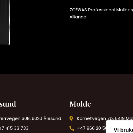
ZOÉGAS Professional Mollberg
Alliance.
esund
Molde
verrvegen 30B, 6020 Ålesund
Kometvegen 7b, 6419 Mo
47 415 33 733
+47 966 20 508
Vi bruk