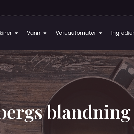
kiner
Vann
Vareautomater
Ingredie
bergs blandning