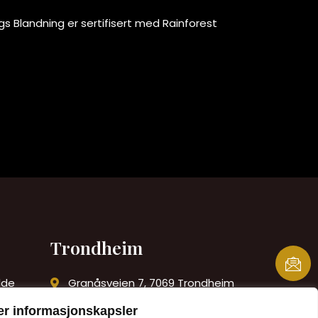
s Blandning er sertifisert med Rainforest
Trondheim
lde
Granåsveien 7, 7069 Trondheim
+47 415 33 733
er informasjonskapsler