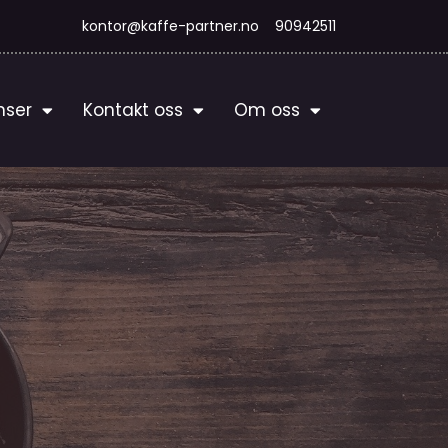
kontor@kaffe-partner.no
90942511
nser
Kontakt oss
Om oss