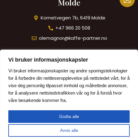
Molde
Kometvegen 7b, 6419 Molde
+47 966 20 508
olemagnor@kaffe-partner.no
Vi bruker informasjonskapsler
Trondheim
Vi bruker informasjonskapsler og andre sporingsteknologier
Granåsveien 7, 7069 Trondheim
for å forbedre din nettleseropplevelse på nettstedet vårt, for å
vise deg personlig tilpasset innhold og målrettede annonser,
+47 415 33 733
for å analysere nettstedstrafikken vår og for å forstå hvor
hallgeir@kaffe-partner.no
våre besøkende kommer fra.
Godta alle
© Kaffe-Partner AS – All rights reserved | Nettsiden er
Avvis alle
Cateno AS
levert av